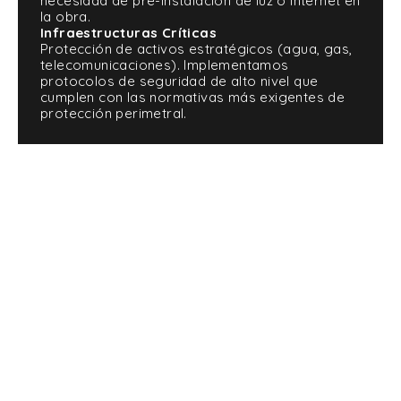
necesidad de pre-instalación de luz o internet en
la obra.
Infraestructuras Críticas
Protección de activos estratégicos (agua, gas,
telecomunicaciones). Implementamos
protocolos de seguridad de alto nivel que
cumplen con las normativas más exigentes de
protección perimetral.