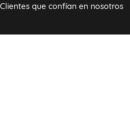
Clientes que confían en nosotros
Calidad Certificada: Rigor
operativo avalado por estándares
internacionales
En el sector de la seguridad, la confianza se
demuestra con hechos. En Vigilia, gestionamos cada
activo bajo un sistema de mejora continua y
cumplimiento normativo estricto, respaldado por las
principales certificaciones internacionales.