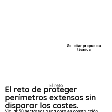
o de patrullas constantes.
En Vigilia, desplegamos
tecnología autónoma con
IA para una detección
anticipada y una respuesta
remota inmediata.
Solicitar propuesta
técnica
El reto
El reto de proteger
perímetros extensos sin
disparar los costes.
Vigilar 50 hectáreas o una obra en construcción