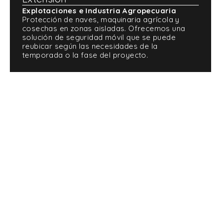
Explotaciones e Industria Agropecuaria
Protección de naves, maquinaria agrícola y
cosechas en zonas aisladas. Ofrecemos una
solución de seguridad móvil que se puede
reubicar según las necesidades de la
temporada o la fase del proyecto.